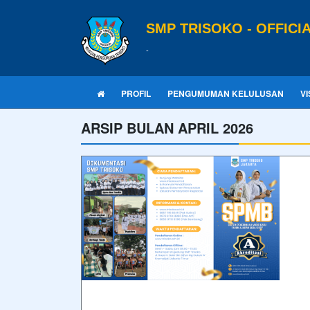
SMP TRISOKO - OFFICI
-
PROFIL
PENGUMUMAN KELULUSAN
VI
ARSIP BULAN APRIL 2026