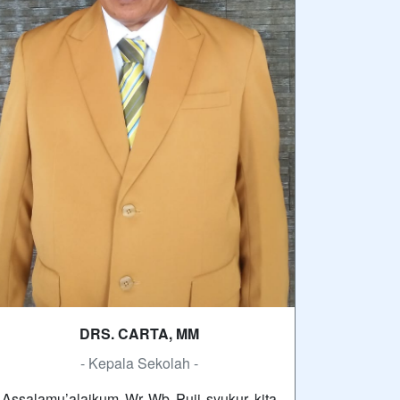
DRS. CARTA, MM
- Kepala Sekolah -
Assalamu’alaikum Wr Wb Puji syukur kita